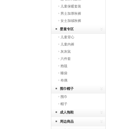
儿童保暖套装
男士加厚秋裤
女士加绒秋裤
婴童专区
儿童背心
儿童内裤
灰灰鼠
六件套
抱毯
睡袋
布偶
围巾帽子
围巾
帽子
成人拖鞋
周边商品