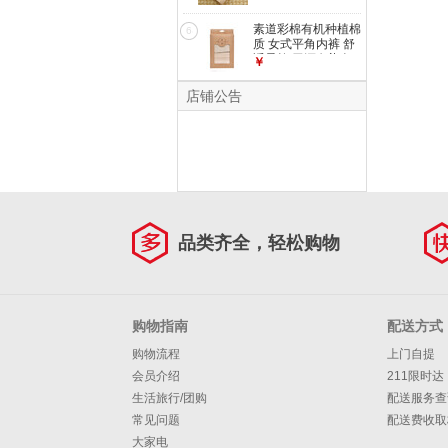
裤 男士素道彩棉内
裤 不染色内裤 混色
素道彩棉有机种植棉
6
SBME03 XXXL
质 女式平角内裤 舒
190/105
适柔软 无漂白染色
￥
舒适透气 1盒/2条装
条纹盒装 XL 170/80
店铺公告
品类齐全，轻松购物
购物指南
配送方式
购物流程
上门自提
会员介绍
211限时达
生活旅行/团购
配送服务查
常见问题
配送费收取
大家电