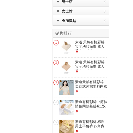
男士馆
女士馆
叠加津贴
销售排行
素道 天然有机彩棉
1
宝宝洗脸面巾 成人
毛巾 小方巾
￥
25*25cm 白色小方
巾HUF0002 30g
素道 天然有机彩棉
2
宝宝洗脸面巾 成人
毛巾 小方巾
￥
25*25cm 棕色小方
巾HUF0002 30g
素道天然有机彩棉
3
美背式纯棉里料内衣
无痕吊带式文胸 无
￥
钢圈背心 背心式内
衣SGWT0030 2XL
素道有机彩棉中筒袜
4
38/85B
情侣同款基础袜1双
颜色随机 22-
￥
24cm(35-39码)
素道有机彩棉 棉质
5
男士平角裤 四角内
裤男 U凸男士中腰短
￥