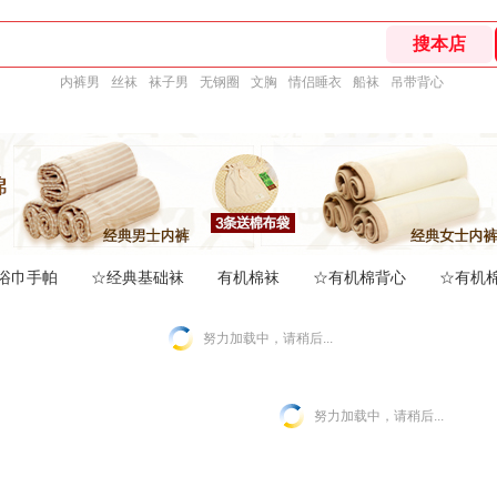
内裤男
丝袜
袜子男
无钢圈
文胸
情侣睡衣
船袜
吊带背心
浴巾手帕
☆经典基础袜
有机棉袜
☆有机棉背心
☆有机
努力加载中，请稍后...
努力加载中，请稍后...