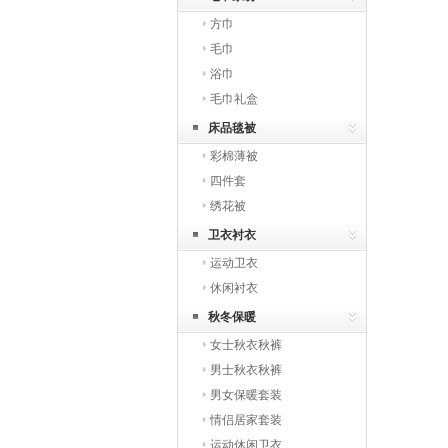
方巾
毛巾
浴巾
毛巾礼盒
床品毯被
彩棉薄被
四件套
绣花被
卫衣衬衣
运动卫衣
休闲衬衣
秋冬保暖
女士秋衣秋裤
男士秋衣秋裤
男女保暖套装
情侣居家套装
运动休闲卫衣