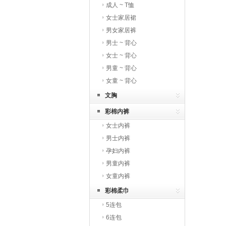
成人 ~ T恤
女士家居裙
男女家居裤
男士 ~ 背心
女士 ~ 背心
男童 ~ 背心
女童 ~ 背心
文胸
彩棉内裤
女士内裤
男士内裤
孕妇内裤
男童内裤
女童内裤
彩棉柔巾
5连包
6连包